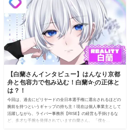
【白蘭さんインタビュー】はんなり京都
弁と包容力で包み込む！白蘭✰︎·̩͙の正体と
は？！
今回は、過去にビリヤードの全日本選手権に選出されるほどの
腕前を持つというギャップの持ち主！現在は個人事業主として
活躍しながら、ライバー事務所【RISE】の経営も手掛けるな
ど、多才な手腕を発揮されています白蘭さん。 「僕を…