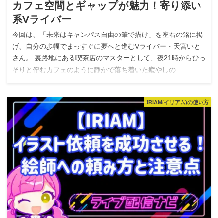
カフェ空間とギャップが魅力！寄り添い
系Vライバー
今回は、「未来はキャンパス自由の筆で描け」を座右の銘に掲
げ、自分の歩幅でまっすぐに夢へと進むVライバー・天宮いと
さん。 裏路地にある喫茶店のマスターとして、夜21時からひっ
そりと佇むカフェのように静かで落ち着いた癒やしの…
IRIAM(イリアム)の使い方