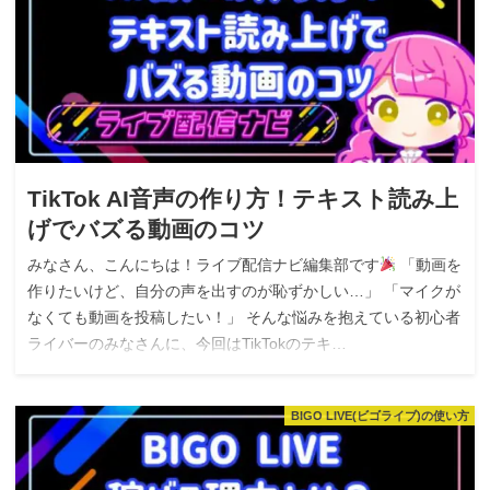
TikTok AI音声の作り方！テキスト読み上
げでバズる動画のコツ
みなさん、こんにちは！ライブ配信ナビ編集部です
「動画を
作りたいけど、自分の声を出すのが恥ずかしい…」 「マイクが
なくても動画を投稿したい！」 そんな悩みを抱えている初心者
ライバーのみなさんに、今回はTikTokのテキ…
BIGO LIVE(ビゴライブ)の使い方