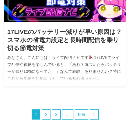
17LIVEのバッテリー減りが早い原因は？
スマホの省電力設定と長時間配信を乗り
切る節電対策
みなさん、こんにちは！ライブ配信ナビです
17LIVEでライ
ブ配信や視聴を楽しんでいると、「あれ？気づいたらバッテリ
ーが残り10%になってた！」なんて経験、ありませんか？特に
これから配信を始めようとしている初心者ライバ…
1
2
3
…
505
>