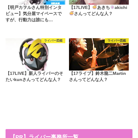
【明戸カヲルさん特別インタ
【17LIVE】
あきち
akichi
ビュー】気分屋マイペースで
さんってどんな人？
すが、行動力は誰にも…
ライバー図鑑
ライバー図鑑
【17LIVE】新人ライバーのそ
【17ライブ】鈴木龍二Martin
たいkunさんってどんな人？
さんってどんな人？
【PR】ライバー事務所一覧