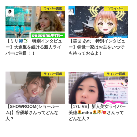
ライバー図鑑
Vライバー
【ミリ
特別インタビュ
【笑世 あれ 特別インタビュ
ー】大進撃を続ける新人ライ
ー】笑世一家はお主をいつで
バーに注目！！
も待っておるよ！
ライバー図鑑
ライバー図鑑
【SHOWROOM(ショールー
【17LIVE】新人美女ライバー
ム)】谷優希さんってどんな
美穂
miho
さんって
人？
どんな人？