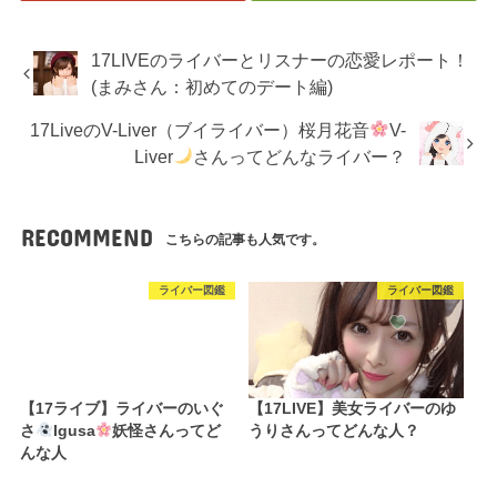
17LIVEのライバーとリスナーの恋愛レポート！
(まみさん：初めてのデート編)
17LiveのV-Liver（ブイライバー）桜月花音
V-
Liver
さんってどんなライバー？
RECOMMEND
こちらの記事も人気です。
ライバー図鑑
ライバー図鑑
【17ライブ】ライバーのいぐ
【17LIVE】美女ライバーのゆ
さ
Igusa
妖怪さんってど
うりさんってどんな人？
んな人