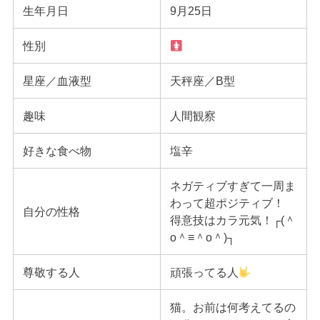
生年月日
9月25日
性別
星座／血液型
天秤座／B型
趣味
人間観察
好きな食べ物
塩辛
ネガティブすぎて一周ま
わって超ポジティブ！
自分の性格
得意技はカラ元気！┌(＾
o＾≡＾o＾)┐
尊敬する人
頑張ってる人
猫。お前は何考えてるの