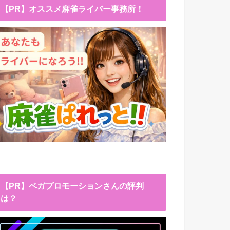
【PR】オススメ麻雀ライバー事務所！
【PR】ベガプロモーションさんの評判
は？