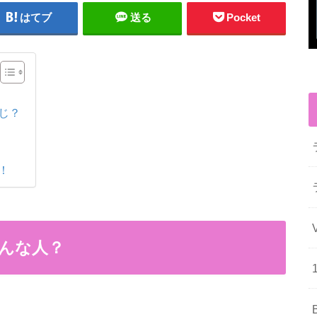
はてブ
送る
Pocket
感じ？
！
どんな人？