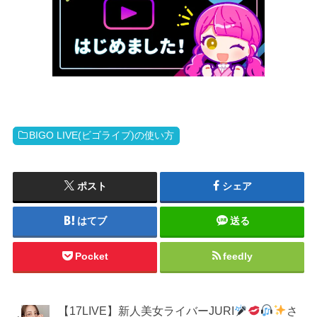
BIGO LIVE(ビゴライブ)の使い方
ポスト
シェア
はてブ
送る
Pocket
feedly
【17LIVE】新人美女ライバーJURI
さ