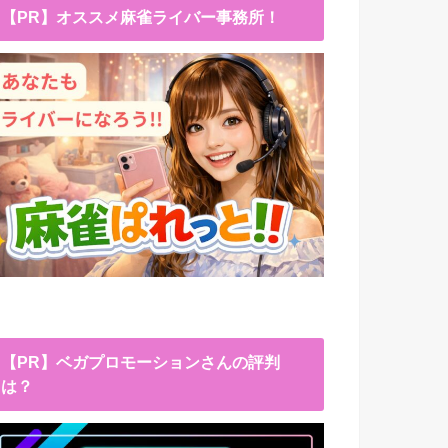
【PR】オススメ麻雀ライバー事務所！
【PR】ベガプロモーションさんの評判
は？