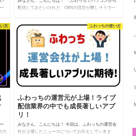
い
みなさん、こんにちは！ 「ふわっちでパソコンから
ー
配信してみたいけれど、OBSの設定が難しそうで一
な
歩踏み出せない…」 そんな悩みを持っていません
び
か？ 高画質で安定した配信をリスナーに届けるため
使い方
ふわっちの使い方
には、OBS（Open Bro…
戦
ふわっちの運営元が上場！ライブ
け
配信業界の中でも成長著しいアプ
リ！
ー
みなさん、こんにちは！ 今回は、ふわっちの運営会
大の
社が上場したニュースについてお伝えしていきま