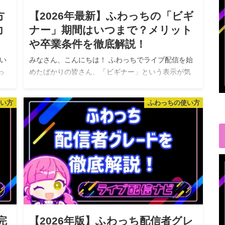
方
【2026年最新】ふわっちの「ビギ
力
ナー」期間はいつまで？メリット
や卒業条件を徹底解説！
い
みなさん、こんにちは！ ふわっちでライブ配信を始
っ
めたばかりの皆さん、「ビギナー」という表示が気
日
になっていませんか？「このビギナーマークってい
つまで続くの？」「何かメリットがあるの？」と疑
使い方
ふわっちの使い方
問に思っている方も多いでしょう。 …
完
【2026年版】ふわっち配信者グレ