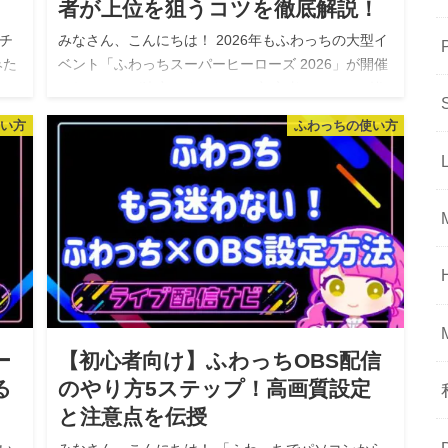
者が上位を狙うコツを徹底解説！
チ
みなさん、こんにちは！ 2026年もふわっちの大型イ
みた
ベント「ふわっちスーパーヒーローズ 2026」が開催
は
されることが決定しましたね！ 初心者ライバーの皆
ー
さんにとって、大きなチャンスが到来です。 今回
使い方
ふわっちの使い方
は、このビッグイベント…
ー
【初心者向け】ふわっちOBS配信
る
のやり方5ステップ！高画質設定
と注意点を伝授