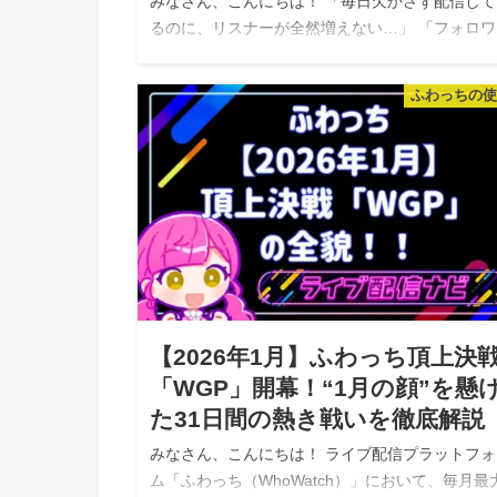
みなさん、こんにちは！ 「毎日欠かさず配信して
るのに、リスナーが全然増えない…」 「フォロワ
数は少しずつ増えても、常連さんが定着してくれ
い…」 ふわっちで配信を始めたばかりの頃や、伸
ふわっちの
悩んでいる時期は、誰しもが一度…
【2026年1月】ふわっち頂上決
「WGP」開幕！“1月の顔”を懸
た31日間の熱き戦いを徹底解説
みなさん、こんにちは！ ライブ配信プラットフォ
ム「ふわっち（WhoWatch）」において、毎月最