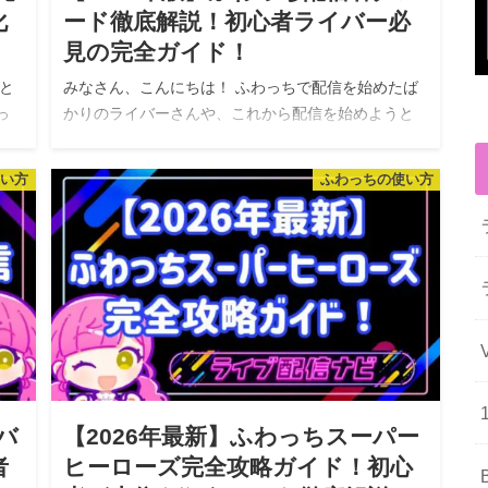
化
ード徹底解説！初心者ライバー必
見の完全ガイド！
と
みなさん、こんにちは！ ふわっちで配信を始めたば
っ
かりのライバーさんや、これから配信を始めようと
よ
考えている方にとって、「配信者グレード」という
げ、
言葉を目にしたことがあるのではないでしょうか？
使い方
ふわっちの使い方
この配信者グレードは、ふわっちで…
バ
【2026年最新】ふわっちスーパー
者
ヒーローズ完全攻略ガイド！初心