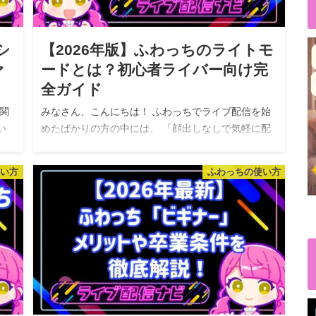
シ
【2026年版】ふわっちのライトモ
ァ
ードとは？初心者ライバー向け完
全ガイド
関
みなさん、こんにちは！ ふわっちでライブ配信を始
い
めたばかりの方の中には、 「顔出しなしで気軽に配
回
信したい」 「スマホが熱くなる…」 「料理や作業を
に
しながら配信したい」 「マスク姿でもキャラを動か
使い方
ふわっちの使い方
したい」 と感じたことはあ…