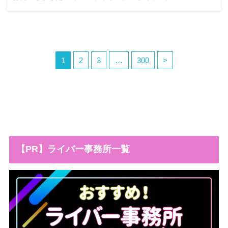
1
2
3
…
300
>
【PR】ライバー事務所一覧