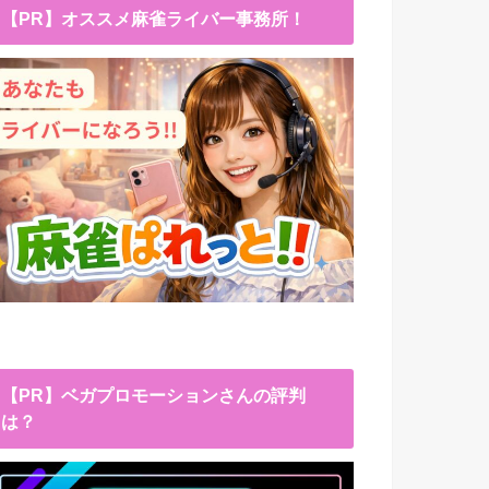
【PR】オススメ麻雀ライバー事務所！
【PR】ベガプロモーションさんの評判
は？