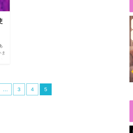
使
あ
いま
よ
…
3
4
5