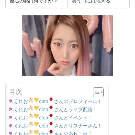
座右の銘は何ですか？
笑う門には福来る
目次
くれお
cleo
さんのプロフィール！
くれお
cleo
さんとライブ配信！
くれお
cleo
さんとイベント！
くれお
cleo
さんとリスナーさん！
くれお
cleo
さんのあれこれ！