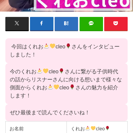
今回はくれお
cleo
さんをインタビュー
しました！
今のくれお
cleo
さんに繋がる子供時代
の話からリスナーさんに向ける想いまで様々な
側面からくれお
cleo
さんの魅力を紹介
します！
ぜひ最後まで読んでくださいね！
お名前
くれお
cleo