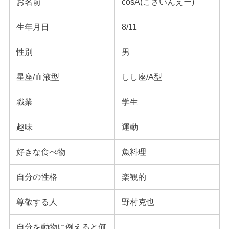
お名前
cosA(こさいんえー)
生年月日
8/11
性別
男
星座/血液型
しし座/A型
職業
学生
趣味
運動
好きな食べ物
魚料理
自分の性格
楽観的
尊敬する人
野村克也
自分を動物に例えると何