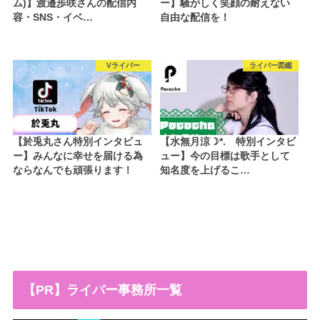
ム)】渡邉歩咲さんの配信内
ー】騒がしく笑顔の耐えない
容・SNS・イベ…
自由な配信を！
Vライバー
ライバー図鑑
【於兎丸さん特別インタビュ
【水無月涼☽*. 特別インタビ
ー】みんなに幸せを届ける為
ュー】今の目標は歌手として
ならなんでも頑張ります！
知名度を上げるこ…
【PR】ライバー事務所一覧