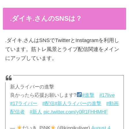
.ダイキ.さんのSNSは？
.ダイキ.さんはSNSでTwitterとInstagramを利用し
ています。筋トレ風景とライブ配信関連をメイン
にアップしています。
新人ライバーの進撃
良かったら応援お願いします?‍
#進撃
#17live
#17ライバー
#配信
#新人ライバーの進撃
#動画
配信者
#新人
pic.twitter.com/y0R1FHHMHF
—
だいき_PiNK
(@kinnikuliver)
August 4,