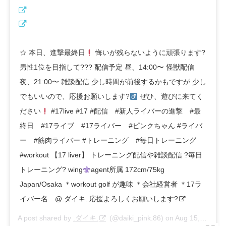
☆ 本日、進撃最終日
悔いが残らないように頑張ります?
男性1位を目指して??? 配信予定 昼、14:00〜 怪獣配信
夜、21:00〜 雑談配信 少し時間が前後するかもですが 少し
でもいいので、応援お願いします?‍
ぜひ、遊びに来てく
ださい
#17live #17 #配信 #新人ライバーの進撃 #最
終日 #17ライブ #17ライバー #ピンクちゃん #ライバ
ー #筋肉ライバー #トレーニング #毎日トレーニング
#workout 【17 liver】 トレーニング配信や雑談配信 ?毎日
トレーニング? wing
agent所属 172cm/75kg
Japan/Osaka ＊workout golf が趣味 ＊会社経営者 ＊17ラ
イバー名 @.ダイキ. 応援よろしくお願いします?
A post shared by
.ダイキ.
(@daiki_pink.86) on
Aug 15, 2020 at 7:23pm PDT