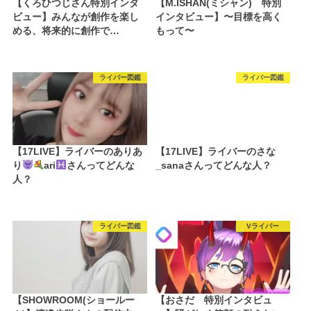
【くろひつじさん特別インタ
【M.ISHAN(ミシャン) 特別
ビュー】みんなが創作を楽し
インタビュー】〜目標を高く
める、将来的に創作で…
もって〜
ライバー図鑑
ライバー図鑑
【17LIVE】ライバーのありあ
【17LIVE】ライバーのさな
り
ari
さんってどんな
_sanaさんってどんな人？
人？
ライバー図鑑
Vライバー
【SHOWROOM(ショールー
【おさだ 特別インタビュ