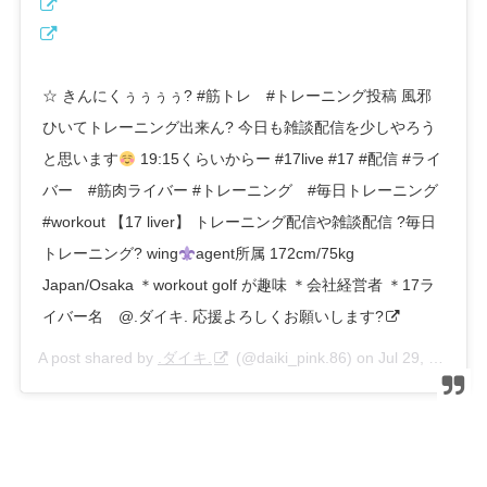
☆ きんにくぅぅぅぅ? #筋トレ #トレーニング投稿 風邪
ひいてトレーニング出来ん? 今日も雑談配信を少しやろう
と思います
19:15くらいからー #17live #17 #配信 #ライ
バー #筋肉ライバー #トレーニング #毎日トレーニング
#workout 【17 liver】 トレーニング配信や雑談配信 ?毎日
トレーニング? wing
agent所属 172cm/75kg
Japan/Osaka ＊workout golf が趣味 ＊会社経営者 ＊17ラ
イバー名 @.ダイキ. 応援よろしくお願いします?
A post shared by
.ダイキ.
(@daiki_pink.86) on
Jul 29, 2020 at 3:12am PDT