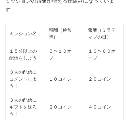
ミッションの報酬が増える仕組みになっていま
す！
報酬（通常
報酬（ミラテ
ミッション名
時）
ィブの日）
１５分以上の
５〜１０オー
１０〜６０オ
配信をしよう
ブ
ーブ
３人の配信に
コメントしよ
１０コイン
２０コイン
う！
３人の配信に
ギフトを送ろ
２０コイン
４０コイン
う！