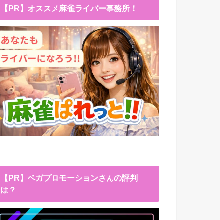
【PR】オススメ麻雀ライバー事務所！
【PR】ベガプロモーションさんの評判
は？