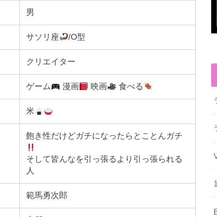
男
サソリ座
/O型
クリエイター
ゲーム
漫画
映画
食べる
米
飽き性だけどガチになったらとことんガチ
そして皆んなを引っ張るより引っ張られる
人
範馬勇次郎