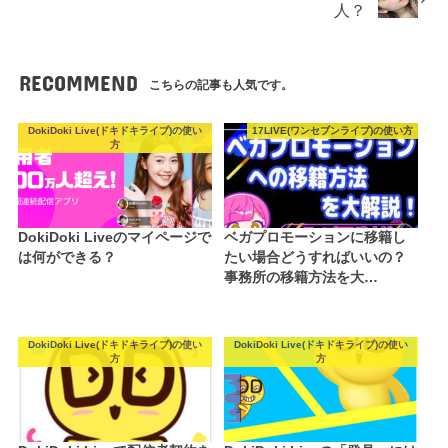
人？
RECOMMEND
こちらの記事も人気です。
DokiDoki Live(ドキドキライブ)の使い
17LIVE(ワンセブンライブ)の使い方
方
DokiDoki Liveのマイページで
ベガプロモーションに移籍し
は何ができる？
たい場合どうすればいいの？
事務所の移籍方法を大…
DokiDoki Live(ドキドキライブ)の使い
DokiDoki Live(ドキドキライブ)の使い
方
方