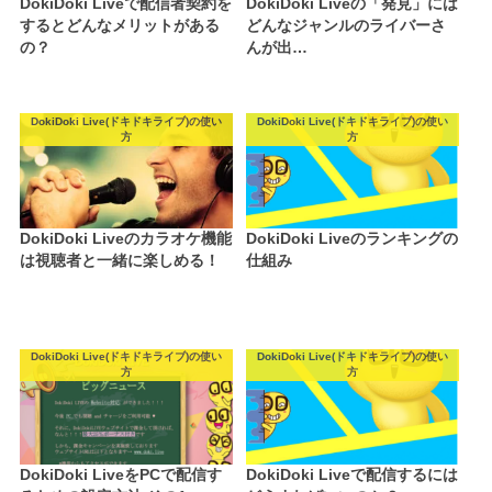
DokiDoki Liveで配信者契約を
DokiDoki Liveの「発見」には
するとどんなメリットがある
どんなジャンルのライバーさ
の？
んが出…
DokiDoki Live(ドキドキライブ)の使い
DokiDoki Live(ドキドキライブ)の使い
方
方
DokiDoki Liveのカラオケ機能
DokiDoki Liveのランキングの
は視聴者と一緒に楽しめる！
仕組み
DokiDoki Live(ドキドキライブ)の使い
DokiDoki Live(ドキドキライブ)の使い
方
方
DokiDoki LiveをPCで配信す
DokiDoki Liveで配信するには