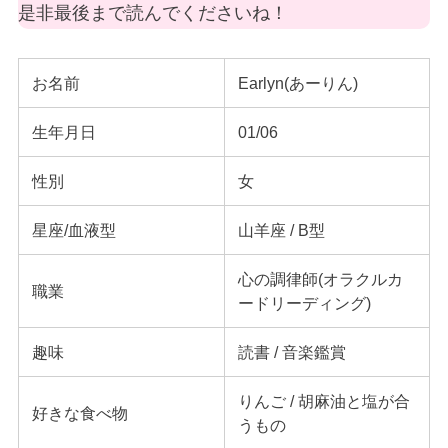
是非最後まで読んでくださいね！
お名前
Earlyn(あーりん)
生年月日
01/06
性別
女
星座/血液型
山羊座 / B型
心の調律師(オラクルカ
職業
ードリーディング)
趣味
読書 / 音楽鑑賞
りんご / 胡麻油と塩が合
好きな食べ物
うもの