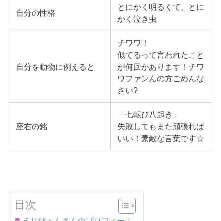
とにかく明るくて、とに
自分の性格
かく泣き虫
チワワ！
似てるって言われたこと
自分を動物に例えると
が何回かあります！チワ
ワファンんの方ごめんな
さい?
「七転び八起き」
座右の銘
失敗してもまた頑張れば
いい！素敵な言葉です☆
目次
えりびょんさんのプロフィール