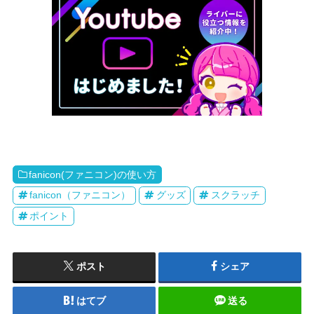
fanicon(ファニコン)の使い方
fanicon（ファニコン）
グッズ
スクラッチ
ポイント
ポスト
シェア
はてブ
送る