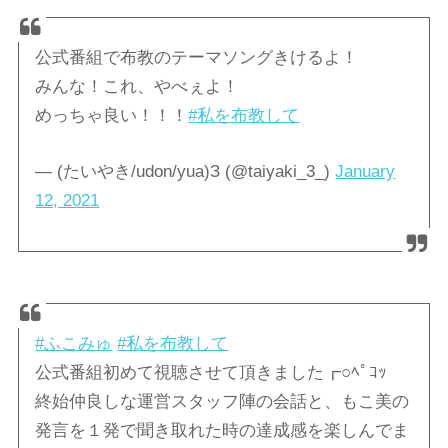
公式番組で布教のテーマソングきけるよ！
みんな！これ、やべぇよ！
めっちゃ良い！！！
#私を布教して
— (たいやき/udon/yua)З (@taiyaki_3_)
January
12, 2021
#ふこみゅ
#私を布教して
公式番組初めて視聴させて頂きました┏○ﾍﾟｺｯ
終始仲良しな運営スタッフ陣の会話と、もこ美の
発言を１発で聞き取れた時の達成感を楽しんでま