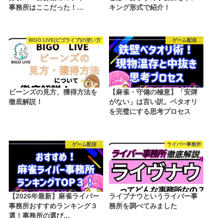
事務所はここだった！…
キング形式で紹介！
BIGO LIVE(ビゴライブ)の使い方
ゲーム配信
ビーンズの見方、獲得方法を
【麻雀・守備の極意】「安牌
徹底解説！
がない」は言い訳。ベタオリ
を完璧にする思考プロセス
ゲーム配信
ライバー事務所
【2026年最新】麻雀ライバー
ライブナウというライバー事
事務所おすすめランキング３
務所を調べてみました
選！事務所の選び…