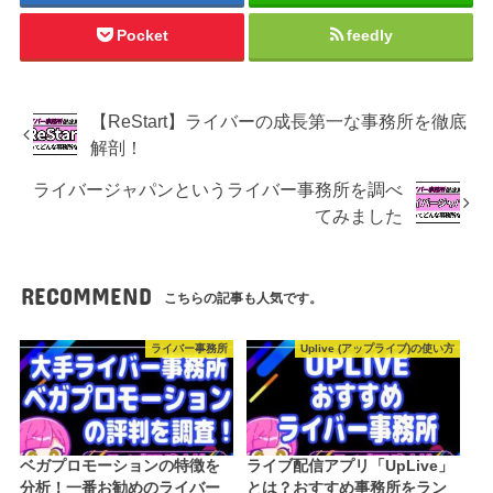
Pocket
feedly
【ReStart】ライバーの成長第一な事務所を徹底
解剖！
ライバージャパンというライバー事務所を調べ
てみました
RECOMMEND
こちらの記事も人気です。
ライバー事務所
Uplive (アップライブ)の使い方
ベガプロモーションの特徴を
ライブ配信アプリ「UpLive」
分析！一番お勧めのライバー
とは？おすすめ事務所をラン