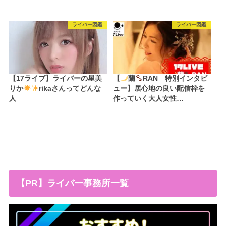
ライバー図鑑
ライバー図鑑
【17ライブ】ライバーの星美
【
蘭
RAN 特別インタビ
りか
rikaさんってどんな
ュー】居心地の良い配信枠を
人
作っていく大人女性…
【PR】ライバー事務所一覧