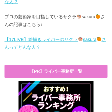
な人？
プロの芸術家を目指しているサクラ
sakura
さ
んの記事はこちら↓
【17LIVE】絵描きライバーのサクラ
sakura
さ
んってどんな人？
【PR】ライバー事務所一覧