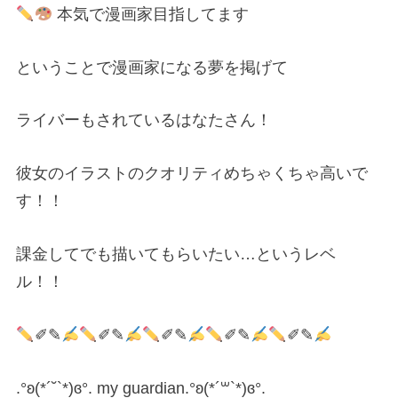
本気で漫画家目指してます
ということで漫画家になる夢を掲げて
ライバーもされているはなたさん！
彼女のイラストのクオリティめちゃくちゃ高いで
す！！
課金してでも描いてもらいたい…というレベ
ル！！
✐✎
✐✎
✐✎
✐✎
✐✎
.°ʚ(*´˘`*)ɞ°. my guardian.°ʚ(*´꒳`*)ɞ°.