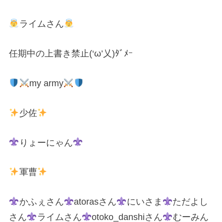
ライムさん
任期中の上書き禁止(‘ω’乂)ﾀﾞﾒｰ
my army
少佐
りょーにゃん
軍曹
かふぇさん
atorasさん
にいさま
ただよし
さん
ライムさん
otoko_danshiさん
むーみん