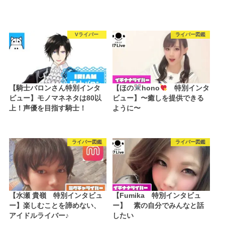
Vライバー
ライバー図鑑
【騎士バロンさん特別インタ
【ほの
hono
特別インタ
ビュー】モノマネネタは80以
ビュー】〜癒しを提供できる
上！声優を目指す騎士！
ように〜
ライバー図鑑
ライバー図鑑
【水瀬 貴嶺 特別インタビュ
【Fumika 特別インタビュ
ー】楽しむことを諦めない、
ー】 素の自分でみんなと話
アイドルライバー♪
したい