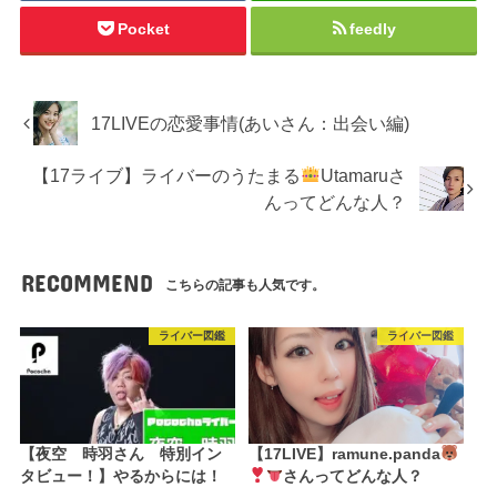
Pocket
feedly
17LIVEの恋愛事情(あいさん：出会い編)
【17ライブ】ライバーのうたまる
Utamaruさ
んってどんな人？
RECOMMEND
こちらの記事も人気です。
ライバー図鑑
ライバー図鑑
【夜空 時羽さん 特別イン
【17LIVE】ramune.panda
タビュー！】やるからには！
さんってどんな人？