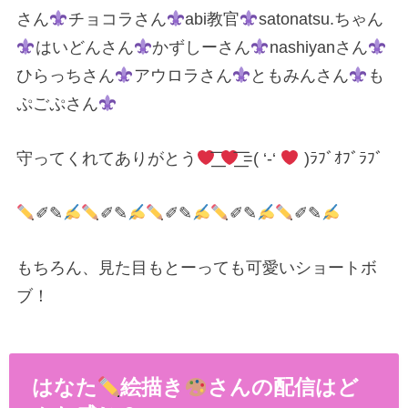
さん
チョコラさん
abi教官
satonatsu.ちゃん
はいどんさん
かずしーさん
nashiyanさん
ひらっちさん
アウロラさん
ともみんさん
も
ぷごぷさん
守ってくれてありがとう
͟͟͞͞
͟͟͞͞ =( ‘-‘
)ﾗﾌﾞｵﾌﾞﾗﾌﾞ
✐✎
✐✎
✐✎
✐✎
✐✎
もちろん、見た目もとーっても可愛いショートボ
ブ！
はなた
絵描き
さんの配信はど