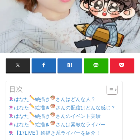
目次
はなた
絵描き
さんはどんな人？
はなた
絵描き
さんの配信はどんな感じ？
はなた
絵描き
さんのイベント実績
はなた
絵描き
さんは素敵なライバー
【17LIVE】絵描き系ライバーを紹介！