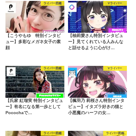
ライバー図鑑
Vライバー
【こうやもゆ 特別インタビ
【柚莉愛さん特別インタビュ
ュー】多彩なメガネ女子の素
ー】見てくれている人みんな
顔
と話せるように心がけ…
ライバー図鑑
Vライバー
【氏家 紅瑠実 特別インタビュ
【楓羽乃 莉桜さん特別インタ
ー】有名になる第一歩として
ビュー】イタズラ好きの猫と
Pocochaで…
小悪魔のハーフの女…
ライバー図鑑
ライバー図鑑