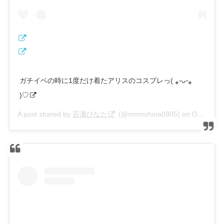
ガチイベの時に1度だけ着たアリスのコスプレっ( ⁎ᵕᴗᵕ⁎
)♡
A post shared by
百瀬ひなた
(@momohina0805) on
Oct 8, 2019 at 10:04pm PDT