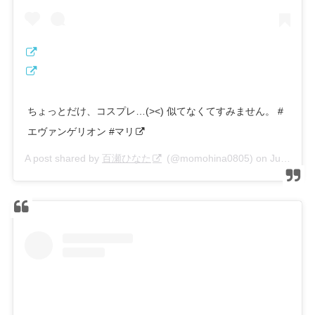
ちょっとだけ、コスプレ…(><) 似てなくてすみません。 #
エヴァンゲリオン #マリ
A post shared by
百瀬ひなた
(@momohina0805) on
Jul 23, 2019 at 10:13pm PDT