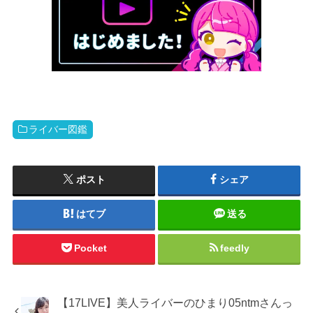
ライバー図鑑
ポスト
シェア
はてブ
送る
Pocket
feedly
【17LIVE】美人ライバーのひまり05ntmさんっ