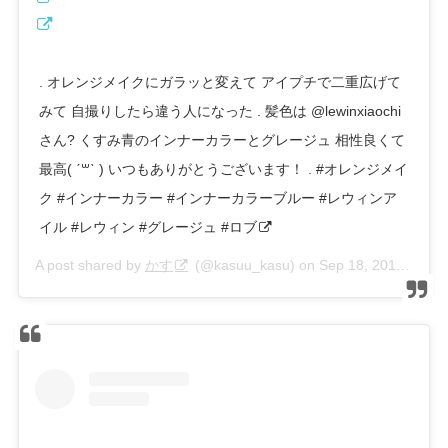
. オレンジメイクにガラッと変えて アイプチで二重広げて
みて 自撮りしたら違う人になった . 髪色は @lewinxiaochi
さん? くすみ青のインナーカラーとグレージュ 相性良くて
最高( ˊ꒳ˋ ) いつもありがとうございます！ . #オレンジメイ
ク #インナーカラー #インナーカラーブルー #レウィンア
イル #レウィン #グレージュ #ロブ
A post shared by
かす
(@kasuu_kasu) on
Sep 18, 2019 at 11:42pm PDT