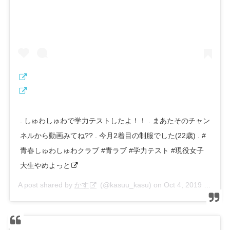
. しゅわしゅわで学力テストしたよ！！ . まあたそのチャン
ネルから動画みてね?? . 今月2着目の制服でした(22歳) . #
青春しゅわしゅわクラブ #青ラブ #学力テスト #現役女子
大生やめよっと
A post shared by
かす
(@kasuu_kasu) on
Oct 4, 2019 at 5:18am PDT