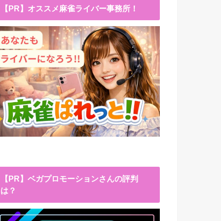
【PR】オススメ麻雀ライバー事務所！
【PR】ベガプロモーションさんの評判
は？