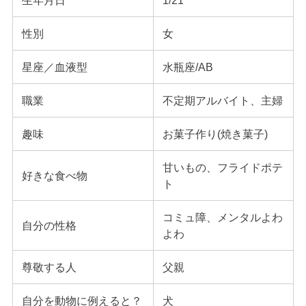
生年月日
1/21
性別
女
星座／血液型
水瓶座/AB
職業
不定期アルバイト、主婦
趣味
お菓子作り(焼き菓子)
甘いもの、フライドポテ
好きな食べ物
ト
コミュ障、メンタルよわ
自分の性格
よわ
尊敬する人
父親
自分を動物に例えると？
犬