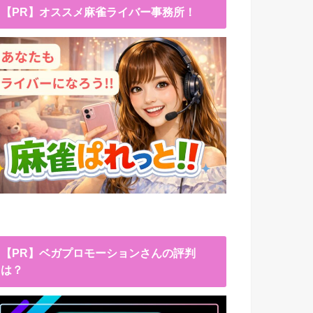
【PR】オススメ麻雀ライバー事務所！
【PR】ベガプロモーションさんの評判
は？