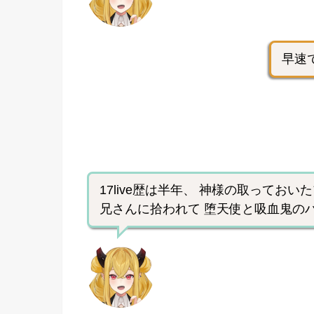
早速
17live歴は半年、 神様の取ってお
兄さんに拾われて 堕天使と吸血鬼の