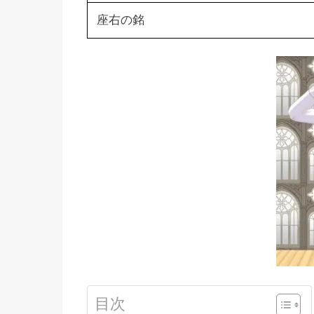
座右の銘
目次