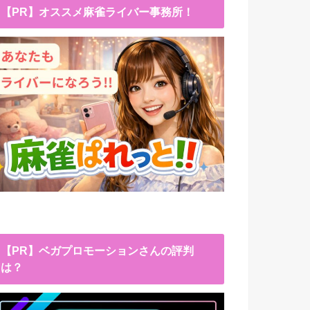
【PR】オススメ麻雀ライバー事務所！
【PR】ベガプロモーションさんの評判
は？