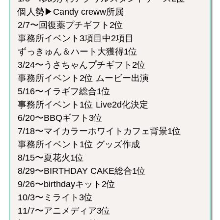
個人勢▶︎Candy creww所属
2/7〜回復薬プチギフト2位
事務所イベント3項目中2項目
ずっきゅん＆ハート大獲得1位
3/24〜うさちゃんプチギフト2位
事務所イベント2位 ムービー出演
5/16〜イラギフ総合1位
事務所イベント1位 Live2d化決定
6/20〜BBQギフト3位
7/18〜マイカラーホワイトカフェ背景1位
事務所イベント1位 グッズ作成
8/15〜夏花火1位
8/29〜BIRTHDAY CAKE総合1位
9/26〜birthdayキット2位
10/3〜ミライト3位
11/7〜アニメディア3位