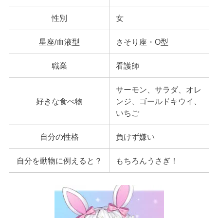
性別
女
星座/血液型
さそり座・O型
職業
看護師
サーモン、サラダ、オレ
好きな食べ物
ンジ、ゴールドキウイ、
いちご
自分の性格
負けず嫌い
自分を動物に例えると？
もちろんうさぎ！