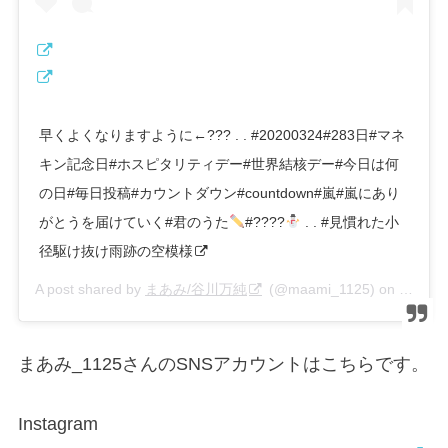
早くよくなりますように←??? . . #20200324#283日#マネ
キン記念日#ホスピタリティデー#世界結核デー#今日は何
の日#毎日投稿#カウントダウン#countdown#嵐#嵐にあり
がとうを届けていく#君のうた
#????
. . #見慣れた小
径駆け抜け雨跡の空模様
A post shared by
まあみ/谷川万純
(@maami_1125) on
Mar 24
まあみ_1125さんのSNSアカウントはこちらです。
Instagram