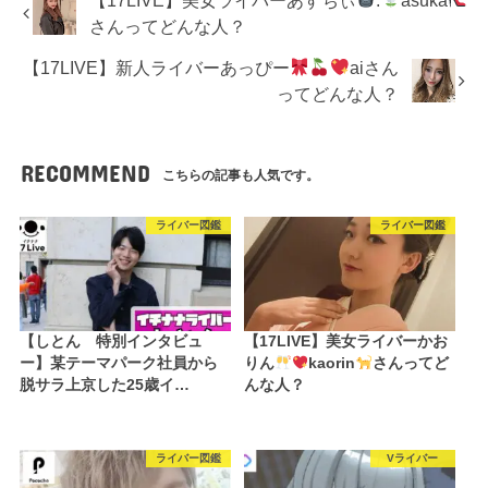
さんってどんな人？
【17LIVE】新人ライバーあっぴー
aiさん
ってどんな人？
RECOMMEND
こちらの記事も人気です。
ライバー図鑑
ライバー図鑑
【しとん 特別インタビュ
【17LIVE】美女ライバーかお
ー】某テーマパーク社員から
りん
kaorin
さんってど
脱サラ上京した25歳イ…
んな人？
ライバー図鑑
Vライバー