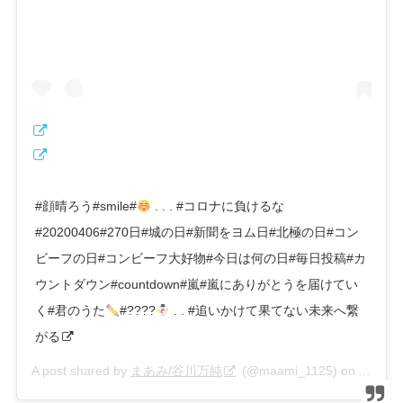
#顔晴ろう#smile#
. . . #コロナに負けるな
#20200406#270日#城の日#新聞をヨム日#北極の日#コン
ビーフの日#コンビーフ大好物#今日は何の日#毎日投稿#カ
ウントダウン#countdown#嵐#嵐にありがとうを届けてい
く#君のうた
#????
. . #追いかけて果てない未来へ繋
がる
A post shared by
まあみ/谷川万純
(@maami_1125) on
Apr 6, 