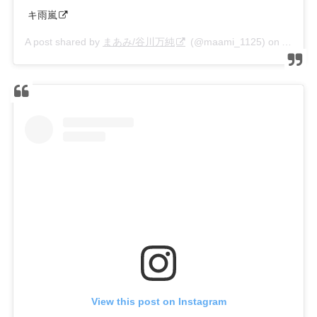
キ雨嵐
A post shared by
まあみ/谷川万純
(@maami_1125) on
Apr 11,
View this post on Instagram