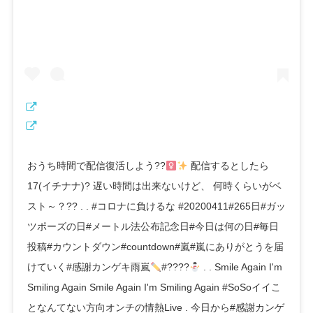
おうち時間で配信復活しよう??‍
配信するとしたら
17(イチナナ)? 遅い時間は出来ないけど、 何時くらいがベ
スト～？?? . . #コロナに負けるな #20200411#265日#ガッ
ツポーズの日#メートル法公布記念日#今日は何の日#毎日
投稿#カウントダウン#countdown#嵐#嵐にありがとうを届
けていく#感謝カンゲキ雨嵐
#????
. . Smile Again I'm
Smiling Again Smile Again I'm Smiling Again #SoSoイイこ
となんてない方向オンチの情熱Live . 今日から#感謝カンゲ