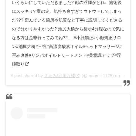
いくらいにしていただきました? 顔の浮腫がとれ、施術後
はスッキリ? 案の定、気持ち良すぎてウトウトしてしまっ
た??? 歪んでいる箇所や肌質など丁寧に説明してくださる
ので分かりやすかった? 池尻大橋から徒歩4分程なので気に
なる方は是非行ってみてね?? . . #小顔矯正#小顔矯正サロ
ン#池尻大橋#三宿#高濃度酸素オイル#ヘッドマッサージ#
歪み改善#リンパオイルトリートメント#美意識アップ#浮
腫取り
A post shared by
まあみ/谷川万純
(@maami_1125) on
Jul 12,