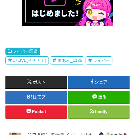
ライバー図鑑
17LIVE(イチナナ)
まあみ_1125
ライバー
ポスト
シェア
はてブ
送る
Pocket
feedly
【17LIVE】美女ライバーあすちぃ
.
asuka