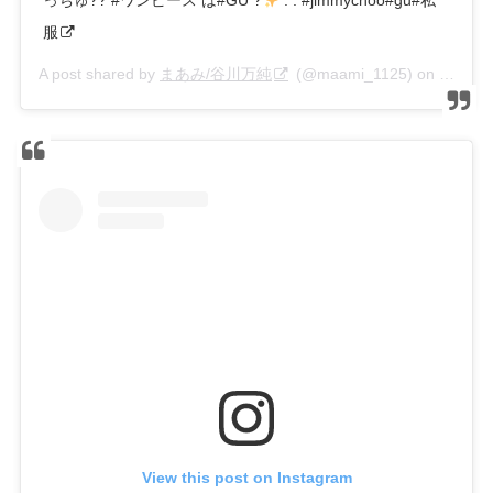
っちゅ?? #ワンピース は#GU ?
. . #jimmychoo#gu#私
服
A post shared by
まあみ/谷川万純
(@maami_1125) on
Jun 1,
View this post on Instagram