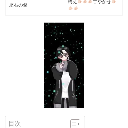
構え
甘やかせ
座右の銘
目次