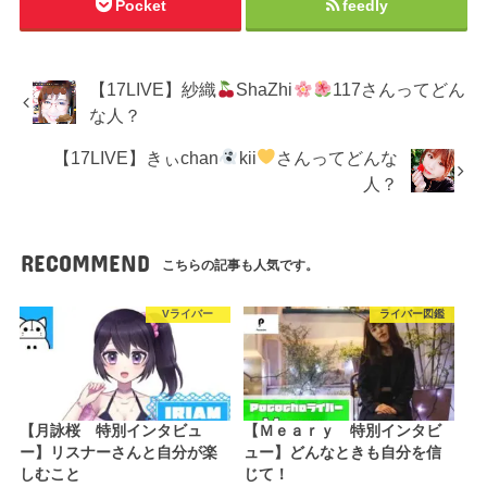
Pocket
feedly
【17LIVE】紗織
ShaZhi
117さんってどん
な人？
【17LIVE】きぃchan
kii
さんってどんな
人？
RECOMMEND
こちらの記事も人気です。
Vライバー
ライバー図鑑
【月詠桜 特別インタビュ
【Ｍｅａｒｙ 特別インタビ
ー】リスナーさんと自分が楽
ュー】どんなときも自分を信
しむこと
じて！