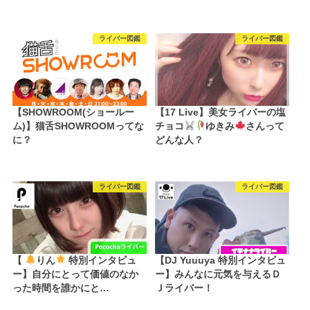
ライバー図鑑
ライバー図鑑
【SHOWROOM(ショールー
【17 Live】美女ライバーの塩
ム)】猫舌SHOWROOMってな
チョコ
ゆきみ
さんって
に？
どんな人？
ライバー図鑑
ライバー図鑑
【
りん
特別インタビュ
【DJ Yuuuya 特別インタビュ
ー】自分にとって価値のなか
ー】みんなに元気を与えるＤ
った時間を誰かにと…
Ｊライバー！