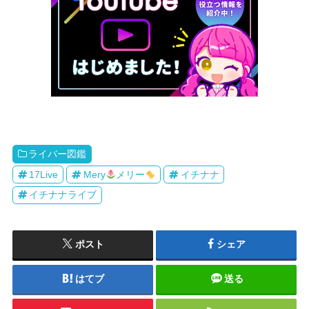
ライバー図鑑
17Live
Mery
メリー
イチナナ
イチナナライブ
ポスト
シェア
はてブ
送る