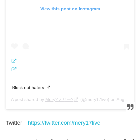
View this post on Instagram
Block out haters.
A post shared by
Mery?メリー?
(@mery17live) on
Aug 7, 2019 at 1:19am PDT
Twitter
https://twitter.com/mery17live