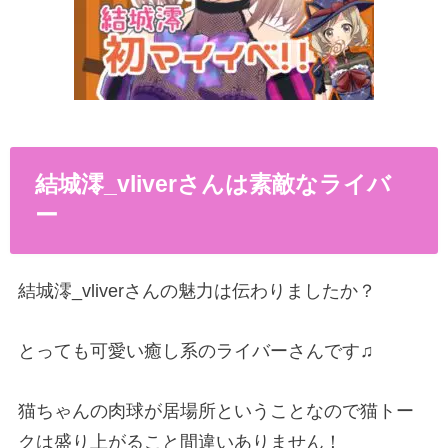
結城澪
_vliver
さんは素敵なライバ
ー
結城澪
_vliver
さんの魅力は伝わりましたか？
とっても可愛い癒し系のライバーさんです♫
猫ちゃんの肉球が居場所ということなので猫トー
クは盛り上がること間違いありません！