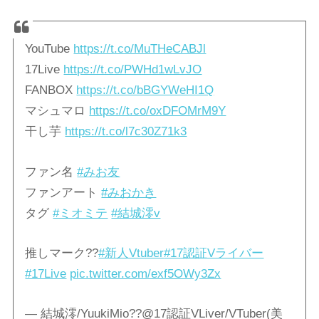
YouTube
https://t.co/MuTHeCABJl
17Live
https://t.co/PWHd1wLvJO
FANBOX
https://t.co/bBGYWeHI1Q
マシュマロ
https://t.co/oxDFOMrM9Y
干し芋
https://t.co/l7c30Z71k3
ファン名
#みお友
ファンアート
#みおかき
タグ
#ミオミテ
#結城澪v
推しマーク??
#新人Vtuber
#17認証Vライバー
#17Live
pic.twitter.com/exf5OWy3Zx
— 結城澪/YuukiMio??@17認証VLiver/VTuber(美