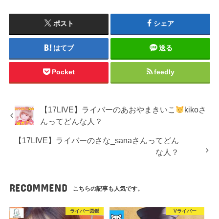
ポスト
シェア
はてブ
送る
Pocket
feedly
【17LIVE】ライバーのあおやまきいこ
kikoさ
んってどんな人？
【17LIVE】ライバーのさな_sanaさんってどん
な人？
RECOMMEND
こちらの記事も人気です。
ライバー図鑑
Vライバー