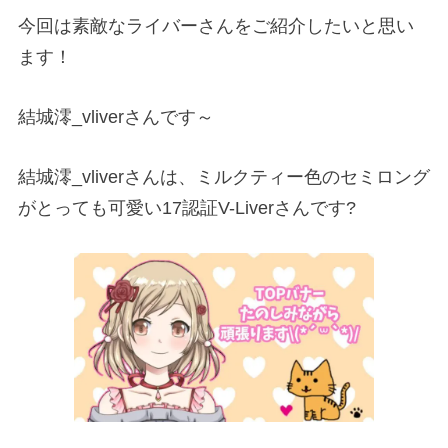
今回は素敵なライバーさんをご紹介したいと思い
ます！
結城澪
_vliver
さんです～
結城澪
_vliver
さんは、ミルクティー色のセミロング
がとっても可愛い
17
認証
V-Liver
さんです
?