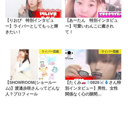
【りおぴ 特別インタビュ
【あーたん 特別インタビュ
ー】ライバーとしてもっと輝
ー】可愛いわんこに癒され
きたい！
て！
ライバー図鑑
ライバー図鑑
【SHOWROOM(ショールー
【たくみ
0826
さん特
ム)】渡邉歩咲さんってどんな
別インタビュー】男性、女性
人？プロフィール
関係なく心の隙間…