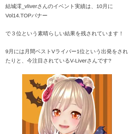
結城澪
_vliver
さんのイベント実績は、
10
月に
Vol14.TOP
バナー
で３位という素晴らしい結果を残されています！
9
月には
月間ベスト
V
ライバー
1
位という出発をされ
たりと、今注目されている
V-Liver
さんです
?