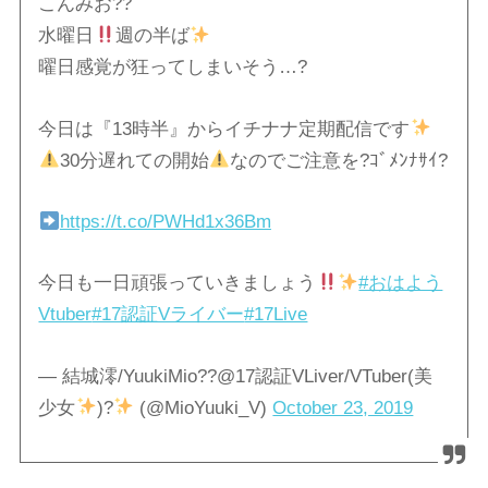
こんみお??
水曜日
週の半ば
曜日感覚が狂ってしまいそう…?
今日は『13時半』からイチナナ定期配信です
30分遅れての開始
なのでご注意を?ｺﾞﾒﾝﾅｻｲ?
https://t.co/PWHd1x36Bm
今日も一日頑張っていきましょう
#おはよう
Vtuber
#17認証Vライバー
#17Live
— 結城澪/YuukiMio??@17認証VLiver/VTuber(美
少女
)?
(@MioYuuki_V)
October 23, 2019