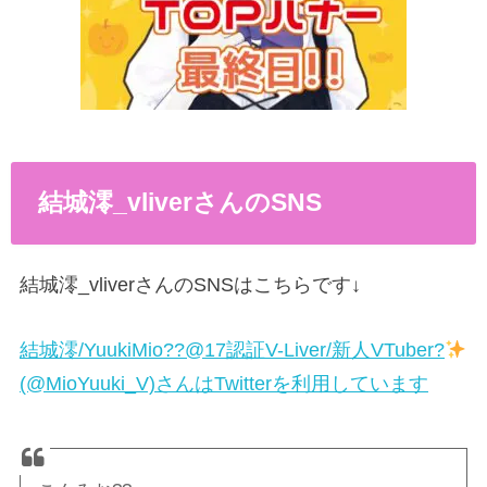
結城澪
_vliver
さんの
SNS
結城澪
_vliver
さんの
SNS
はこちらです
↓
結城澪/YuukiMio??@17認証V-Liver/新人VTuber?
(@MioYuuki_V)さんはTwitterを利用しています