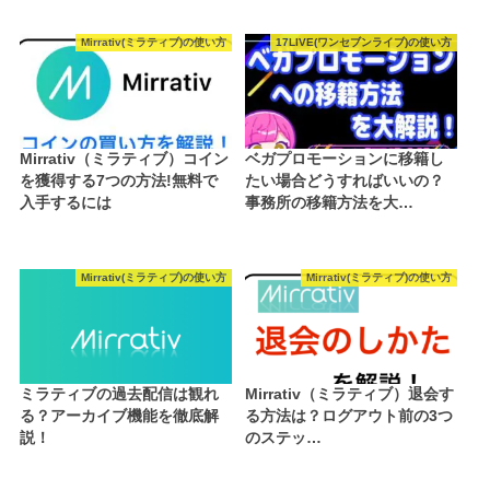
Mirrativ(ミラティブ)の使い方
17LIVE(ワンセブンライブ)の使い方
Mirrativ（ミラティブ）コイン
ベガプロモーションに移籍し
を獲得する7つの方法!無料で
たい場合どうすればいいの？
入手するには
事務所の移籍方法を大…
Mirrativ(ミラティブ)の使い方
Mirrativ(ミラティブ)の使い方
ミラティブの過去配信は観れ
Mirrativ（ミラティブ）退会す
る？アーカイブ機能を徹底解
る方法は？ログアウト前の3つ
説！
のステッ…