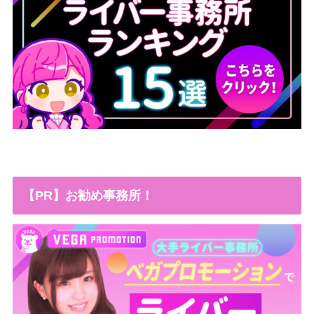
【PR】お勧め事務所！