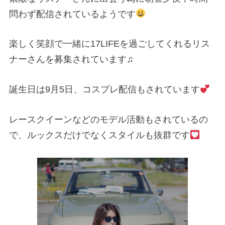
問わず配信されているようです
楽しく笑顔で一緒に
17LIFE
を過ごしてくれるリス
ナーさんを募集されています♫
誕生日は
9
月
5
日、コスプレ配信もされています
レースクイーンなどのモデル活動もされているの
で、ルックスだけでなくスタイルも抜群です