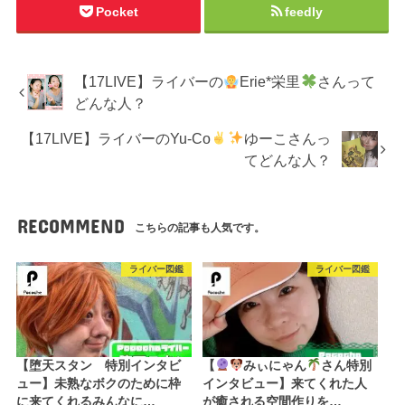
Pocket
feedly
【17LIVE】ライバーの
Erie*栄里
さんって
どんな人？
【17LIVE】ライバーのYu-Co
ゆーこさんっ
てどんな人？
RECOMMEND
こちらの記事も人気です。
ライバー図鑑
ライバー図鑑
【堕天スタン 特別インタビ
【
みぃにゃん
さん特別
ュー】未熟なボクのために枠
インタビュー】来てくれた人
に来てくれるみんなに…
が癒される空間作りを…