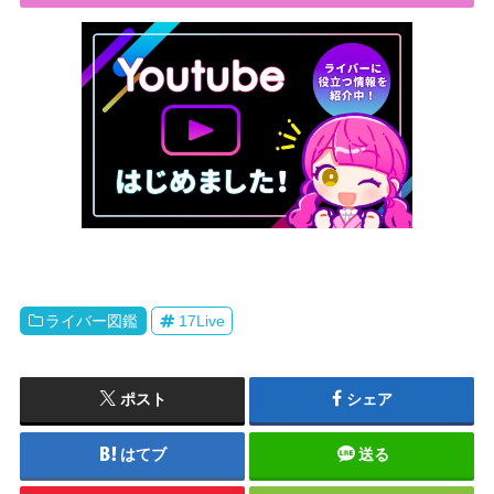
ライバー図鑑
17Live
ポスト
シェア
はてブ
送る