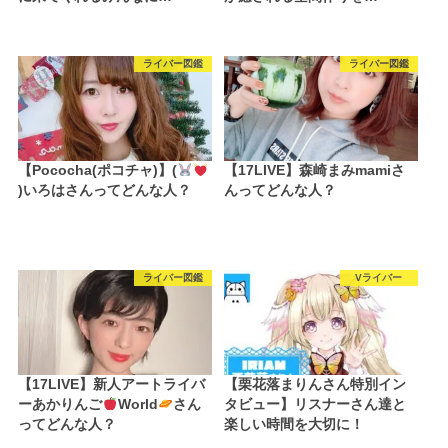
ライバー図鑑
ライバー図鑑
【Pococha(ポコチャ)】(
【17LIVE】森崎まみmamiさ
)いろはさんってどんな人？
んってどんな人？
ライバー図鑑
Vライバー
【17LIVE】新人アートライバ
【栗花落まりんさん特別イン
ーあかりんご
World
さん
タビュー】リスナーさん達と
ってどんな人？
楽しい時間を大切に！