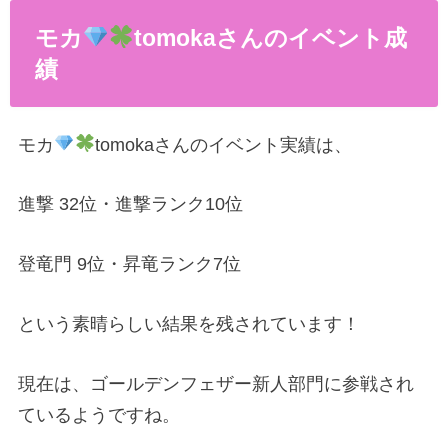
モカ
tomoka
さんのイベント成
績
モカ
tomoka
さんのイベント実績は、
進撃
32
位・進撃ランク
10
位
登竜門
9
位・昇竜ランク
7
位
という素晴らしい結果を残されています！
現在は、ゴールデンフェザー新人部門に参戦され
ているようですね。