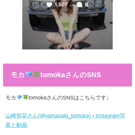
モカ
tomoka
さんの
SNS
モカ
tomoka
さんの
SNS
はこちらです
↓
山崎智花さん(@yamasaki_tomoka) • Instagram写
真と動画