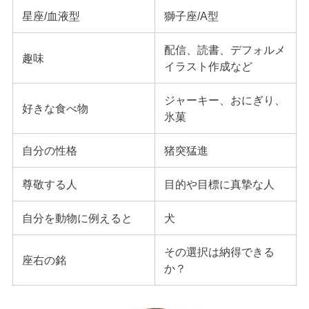
星座/血液型
獅子座/A型
配信、読書、デフォルメ
趣味
イラスト作成など
ジャーキー、おにぎり、
好きな食べ物
氷菓
自分の性格
猪突猛進
尊敬する人
目的や目標に真摯な人
自分を動物に例えると
犬
その選択は納得できる
座右の銘
か？