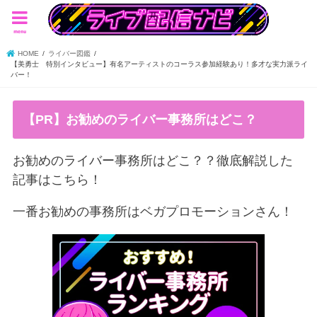
menu
HOME
ライバー図鑑
【美勇士 特別インタビュー】有名アーティストのコーラス参加経験あり！多才な実力派ライ
バー！
【PR】お勧めのライバー事務所はどこ？
お勧めのライバー事務所はどこ？？徹底解説した
記事はこちら！
一番お勧めの事務所はベガプロモーションさん！