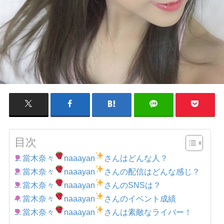
目次
當木奈々
naaayan
さんはどんな人？
當木奈々
naaayan
さんの配信はどんな感じ？
當木奈々
naaayan
さんのSNSは？
當木奈々
naaayan
さんのイベント成績
當木奈々
naaayan
さんは素敵なライバー！