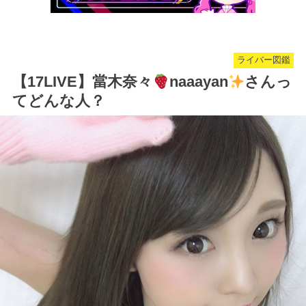
ライバー図鑑
【17LIVE】當木奈々
naaayan
さんっ
てどんな人？