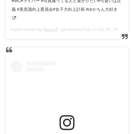
#MC#ライバー #写真撮ってる人と繋がりたい#可愛いは正
義 #美意識向上委員会#女子力向上計画 #ゆかちん大好き
A post shared by
Nana
(@nanacha714) on
Oct 31, 2019 at 3:11am PDT