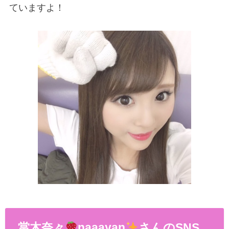
ていますよ！
當木奈々
naaayan
さんのSNS