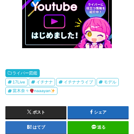
ライバー図鑑
17Live
イチナナ
イチナナライブ
モデル
當木奈々
naaayan
ポスト
シェア
はてブ
送る