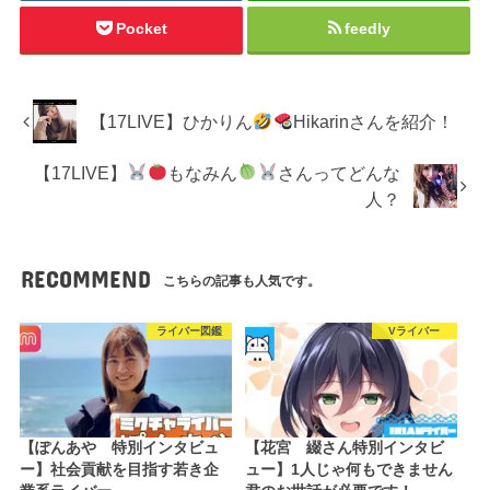
Pocket
feedly
【17LIVE】ひかりん
Hikarinさんを紹介！
【17LIVE】
もなみん
さんってどんな
人？
RECOMMEND
こちらの記事も人気です。
ライバー図鑑
Vライバー
【ぽんあや 特別インタビュ
【花宮 綴さん特別インタビ
ー】社会貢献を目指す若き企
ュー】1人じゃ何もできません