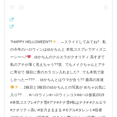
?HAPPY HELLOWEEN??
. .
↔️
スライドしてみてね? . 私
の今年のハロウィンはゆかちんと 本気コスプレでディズニ
ーシーへ?
. ゆかちんのクルエラがクオリティ 高すぎて
私のアナが薄く見えちゃう??笑 . でもメイクちゃんとアナ
に寄せて 猫目に青のカラコン入れました? . でも本気で楽
しかったー??? . . ゆかちんとはウマが合う?? 最高の友達
. . 2枚目と3枚目のゆかちんとの写真が めちゃお気に
入り?? . . . #ハロウィン#ハロウィンコス#dハロ仮装2019
#本気コスプレ#アナ雪#アナ#ナナ雪#私はナナ# #クルエラ
#クオリティ高い#全力まるまる #モデル#タレント#役者