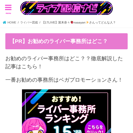
menu
HOME
ライバー図鑑
【17LIVE】當木奈々
naaayan
さんってどんな人？
【PR】お勧めのライバー事務所はどこ？
お勧めのライバー事務所はどこ？？徹底解説した
記事はこちら！
一番お勧めの事務所はベガプロモーションさん！