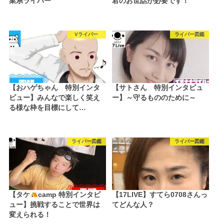
業系ライバー
君のお世話が必要です！
Vライバー
ライバー図鑑
【おハゲちゃん 特別インタ
【サトさん 特別インタビュ
ビュー】みんなで楽しく笑え
ー】～守るもののために～
る様な枠を目標にして…
ライバー図鑑
ライバー図鑑
【タケ
camp 特別インタビ
【17LIVE】すてら0708さんっ
ュー】挑戦することで世界は
てどんな人？
変えられる！