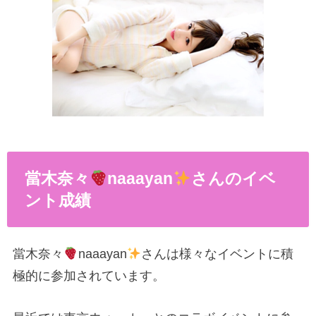
當木奈々
naaayan
さんのイベ
ント成績
當木奈々
naaayan
さんは様々なイベントに積
極的に参加されています。