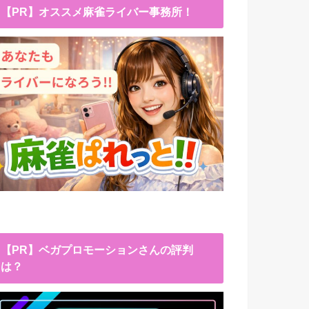
【PR】オススメ麻雀ライバー事務所！
【PR】ベガプロモーションさんの評判
は？