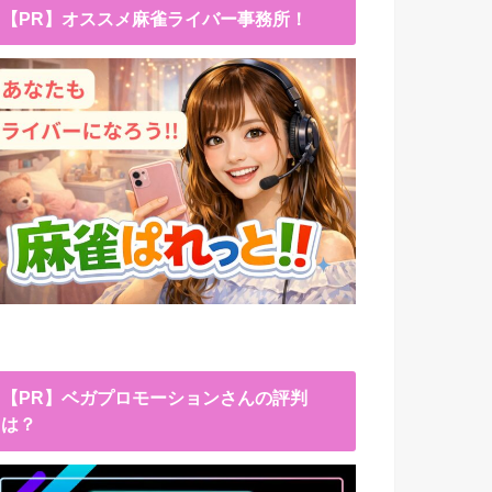
【PR】オススメ麻雀ライバー事務所！
【PR】ベガプロモーションさんの評判
は？