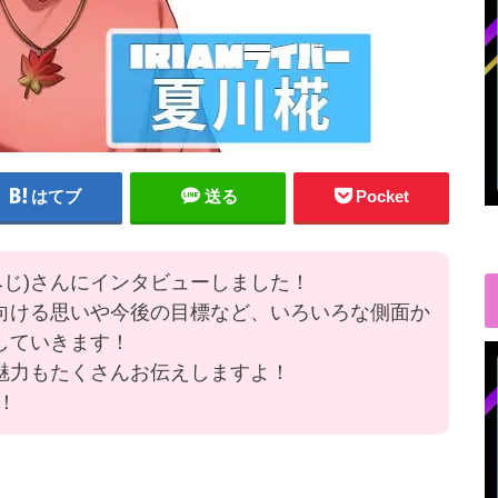
はてブ
送る
Pocket
みじ)さんにインタビューしました！
に向ける思いや今後の目標など、いろいろな側面か
していきます！
な魅力もたくさんお伝えしますよ！
！