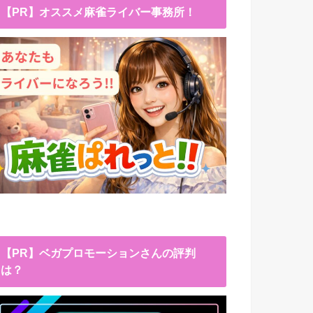
【PR】オススメ麻雀ライバー事務所！
【PR】ベガプロモーションさんの評判
は？