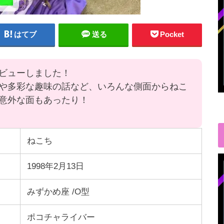
はてブ
送る
Pocket
ビューしました！
や多彩な趣味の話など、いろんな側面からねこ
意外な面もあったり！
ねこち
1998年2月13日
みずかめ座 /O型
ポコチャライバー