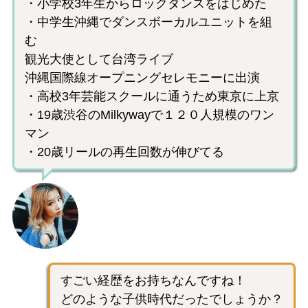
・小学校3年生からロックダンスをはじめた
・中学生沖縄でダンスボーカルユニットを組
む
観光大使として台湾ライブ
沖縄国際線オープニングセレモニーに出演
・高校3年芸能スクールに通うため東京に上京
・19歳渋谷のMilkywayで１２０人規模のワン
マン
・20歳リールの再生回数が伸びてる
すごい経歴をお持ちなんですね！
どのような子供時代だったでしょうか？