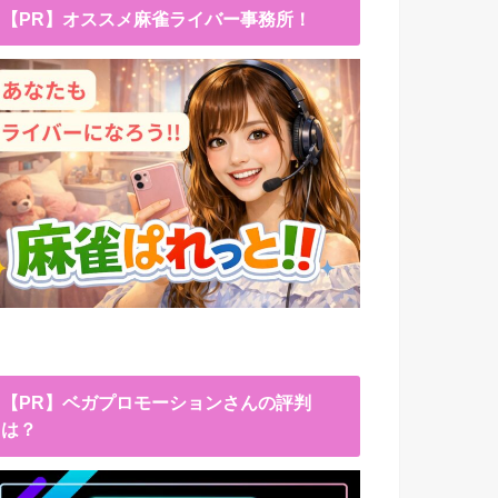
【PR】オススメ麻雀ライバー事務所！
【PR】ベガプロモーションさんの評判
は？