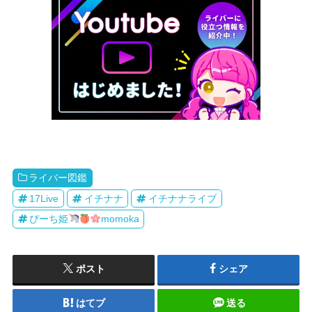
ライバー図鑑
17Live
イチナナ
イチナナライブ
ぴーち姫
momoka
ポスト
シェア
はてブ
送る