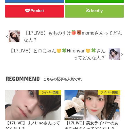
Pocket
feedly
【17LIVE】もものすけ
momoさんってどん
な人？
【17LIVE】ヒロにゃん
Hironyan
さん
ってどんな人？
RECOMMEND
こちらの記事も人気です。
ライバー図鑑
ライバー図鑑
【17LIVE】リノLinoさんって
【17LIVE】美女ライバーのあ
どんな人？
き♡akiさんってどんな人？