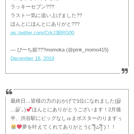
ラッキーセブン???
ラスト一気に追い上げました??
ほんとにほんとにありがと???
pic.twitter.com/CrkJ3BRG00
— ぴーち姫???momoka (@pink_momo415)
December 16, 2019
最終日…皆様の力のおかげで1位になれました(இ
﹏இ`｡)
ほんとにありがとうございます！2月後
半、渋谷駅にビッグなしゅまポスターのりますぅ
夢を叶えてくれてありがとう(;´༎ຶٹ༎ຶ`)！！