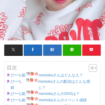
目次
ぴーち姫
momokaさんはどんな人？
ぴーち
momokaさんの配信はどんな感
姫
じ？
ぴーち姫
momokaさんのSNSは？
ぴーち姫
momokaさんのイベント成績