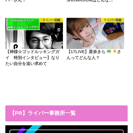
バーさん！
SHOWROOMはどんな…
ライバー図鑑
ライバー図鑑
【神様☆ゴッドルッキングガ
【17LIVE】星奈きら
さ
イ 特別インタビュー】なり
んってどんな人？
たい自分を追い求めて
【PR】ライバー事務所一覧