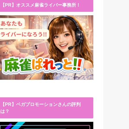
【PR】オススメ麻雀ライバー事務所！
【PR】ベガプロモーションさんの評判
は？