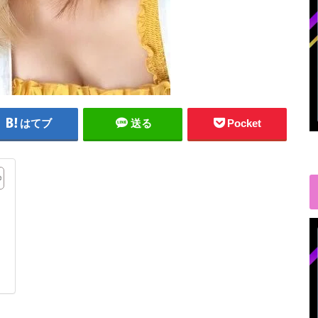
はてブ
送る
Pocket
!