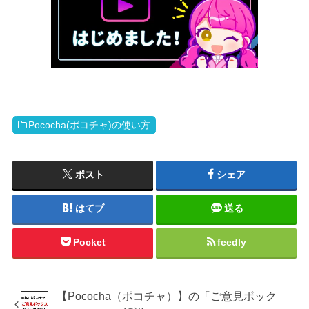
Pococha(ポコチャ)の使い方
ポスト
シェア
はてブ
送る
Pocket
feedly
【Pococha（ポコチャ）】の「ご意見ボック