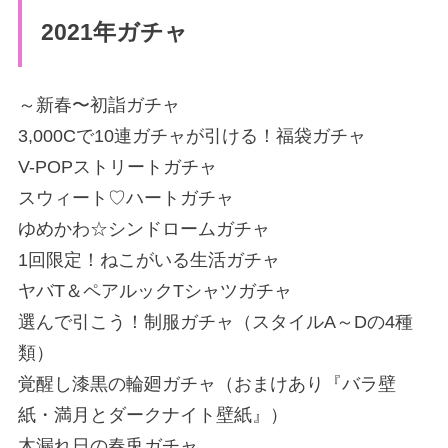
2021年ガチャ
～新春〜初詣ガチャ
3,000Cで10連ガチャが引ける！福袋ガチャ
V-POPストリートガチャ
スウィート♡ハートガチャ
ゆめかわ☆シンドロームガチャ
1回限定！ねこがいる生活ガチャ
ヤバT＆ペアルックTシャツガチャ
選んで引こう！制服ガチャ（スタイルA～Dの4種
類）
覚醒し漆黒の輪廻ガチャ（おまけあり『バラ壁
紙・満月とダークナイト壁紙』）
木漏れ日の春兎ガチャ