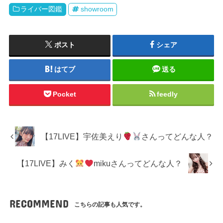
ライバー図鑑
showroom
ポスト
シェア
はてブ
送る
Pocket
feedly
【17LIVE】宇佐美えり
さんってどんな人？
【17LIVE】みく
mikuさんってどんな人？
RECOMMEND
こちらの記事も人気です。