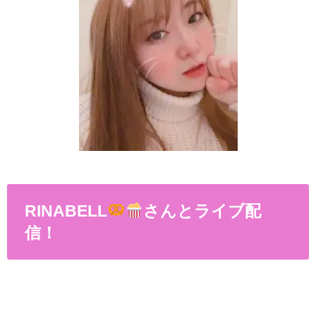
RINABELL
さんとライブ配
信！