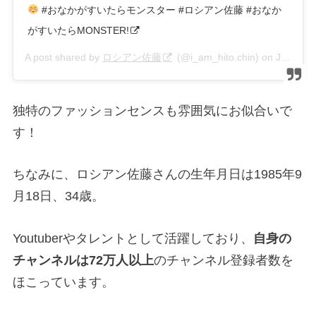
#おなかがすいたらモンスター #ロシアン佐藤 #おなか
がすいたらMONSTER!
A post shared by
ロシアン佐藤
(@i_am_hito.chin) on
Jul 8, 2019 at 4:35am PDT
独特のファッションセンスも雰囲気にお似合いで
す！
ちなみに、ロシアン佐藤さんの生年月日は1985年9
月18日、34歳。
Youtuberやタレントとして活躍しており、
自身の
チャンネルは72万人以上
のチャンネル登録者数を
ほこっています。