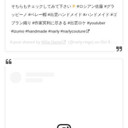
そちらもチェックしてみて下さい
#ロシアン佐藤 #グラ
ッピーノ #ベレー帽 #出雲ハンドメイド #ハンドメイド #ゴ
ブラン織り #作家冥利に尽きる #出雲ロケ #youtuber
#izumo #handmade #narly #narlycouture
A post shared by
Mika Nariai
(@narly.ringo) on
Oct 8, 2019 at 12:35am PDT