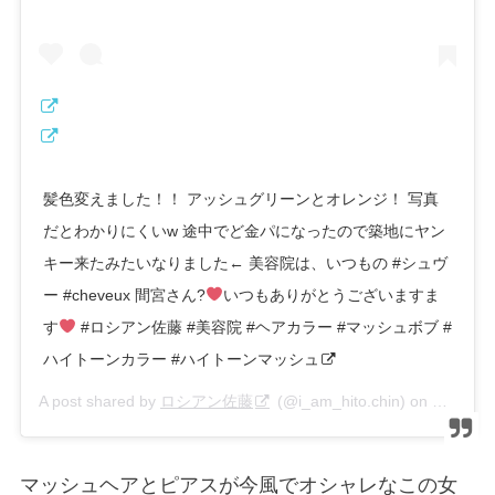
髪色変えました！！ アッシュグリーンとオレンジ！ 写真
だとわかりにくいw 途中でど金パになったので築地にヤン
キー来たみたいなりました← 美容院は、いつもの #シュヴ
ー #cheveux 間宮さん?
いつもありがとうございますま
す
#ロシアン佐藤 #美容院 #ヘアカラー #マッシュボブ #
ハイトーンカラー #ハイトーンマッシュ
A post shared by
ロシアン佐藤
(@i_am_hito.chin) on
Mar 29, 
マッシュヘアとピアスが今風でオシャレなこの女