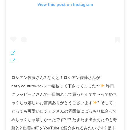
View this post on Instagram
ロシアン佐藤さん? なんと！ロシアン佐藤さんが
narly.coutureのベレー帽被って下さってました〜
昨日、
グラッピーノさんで一目惚れして買ったんです〜ってめち
ゃくちゃ嬉しいお言葉ありがとうございます
? そして、
とっても可愛いロシアンさんの雰囲気にばっちり似合って
めちゃくちゃ嬉しかったです??? たまたま出会えたのも奇
跡的? 出雲の町をYouTubeで紹介されるみたいです? 是非